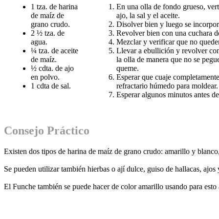
1 tza. de harina
En una olla de fondo grueso, verte
de maíz de
ajo, la sal y el aceite.
grano crudo.
Disolver bien y luego se incorpor
2 ½ tza. de
Revolver bien con una cuchara d
agua.
Mezclar y verificar que no qued
¼ tza. de aceite
Llevar a ebullición y revolver c
de maíz.
la olla de manera que no se pegu
½ cdta. de ajo
queme.
en polvo.
Esperar que cuaje completamente
1 cdta de sal.
refractario húmedo para moldear.
Esperar algunos minutos antes de 
Consejo Práctico
Existen dos tipos de harina de maíz de grano crudo: amarillo y blanco,
Se pueden utilizar también hierbas o ají dulce, guiso de hallacas, ajos 
El Funche también se puede hacer de color amarillo usando para esto 