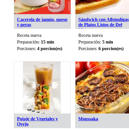
Cacerola de jamón, queso
Sándwich con Albóndigas
y peras
de Platos Listos de Del
Monte
Receta nueva
Receta nueva
Preparación:
15 min
Preparación:
5 min
Porciones:
4 porcion(es)
Porciones:
6 porcion(es)
Potaje de Vegetales y
Moussaka
Ovejo