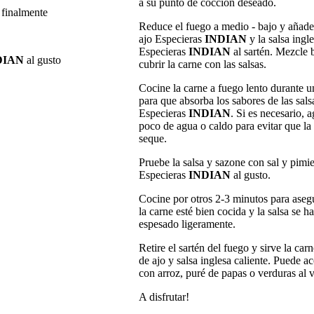
a su punto de cocción deseado.
 finalmente
Reduce el fuego a medio - bajo y añade 
ajo Especieras
INDIAN
y la salsa ingl
Especieras
INDIAN
al sartén. Mezcle 
DIAN
al gusto
cubrir la carne con las salsas.
Cocine la carne a fuego lento durante 
para que absorba los sabores de las sals
Especieras
INDIAN
. Si es necesario, 
poco de agua o caldo para evitar que la 
seque.
Pruebe la salsa y sazone con sal y pimi
Especieras
INDIAN
al gusto.
Cocine por otros 2-3 minutos para aseg
la carne esté bien cocida y la salsa se h
espesado ligeramente.
Retire el sartén del fuego y sirve la carn
de ajo y salsa inglesa caliente. Puede 
con arroz, puré de papas o verduras al 
A disfrutar!