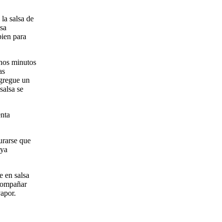
la salsa de
esa
bien para
unos minutos
as
agregue un
salsa se
enta
urarse que
aya
e en salsa
acompañar
vapor.