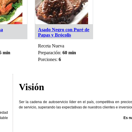
na
Asado Negro con Puré de
Consomé medi
Papas y Brócolis
Receta Nueva
Receta Nueva
5 min
Preparación:
60 min
Preparación:
3
Porciones:
6
Porciones:
6
Visión
Ser la cadena de autoservicio líder en el país, competitiva en precio
de servicio, superando las expectativas de nuestros clientes e inversio
iedad
dable
Es nu