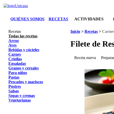
QUIÉNES SOMOS
RECETAS
ACTIVIDADES
Recetas
Inicio
>
Recetas
>
Carne
Todas las recetas
Arroz
Filete de Re
Aves
Bebidas y cócteles
Carnes
Receta nueva
Prepara
Criollas
Ensaladas
Granos y cereales
Para niños
Pastas
Pescados y mariscos
Postres
Salsas
Sopas y cremas
Vegetarianas