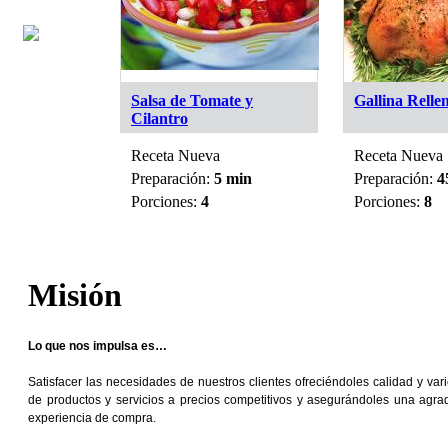
go y Ají
Salsa de Tomate y
Gallina Relle
Cilantro
Receta Nueva
Receta Nueva
 min
Preparación:
5 min
Preparación:
4
Porciones:
4
Porciones:
8
Misión
Lo que nos impulsa es…
Satisfacer las necesidades de nuestros clientes ofreciéndoles calidad y var
de productos y servicios a precios competitivos y asegurándoles una agra
experiencia de compra.