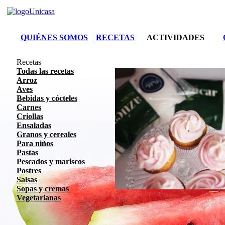
QUIÉNES SOMOS
RECETAS
ACTIVIDADES
Recetas
Todas las recetas
Arroz
Aves
Bebidas y cócteles
Carnes
Criollas
Ensaladas
Granos y cereales
Para niños
Pastas
Pescados y mariscos
Postres
Salsas
Sopas y cremas
Vegetarianas