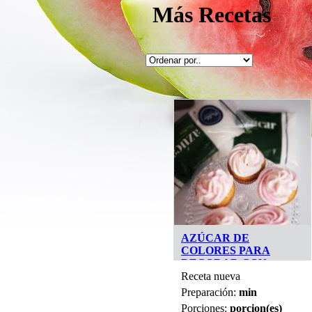
Más Recetas
AZÚCAR DE
COLORES PARA
DECORAR CON
PUBLIO
Receta nueva
Preparación:
min
Porciones:
porcion(es)