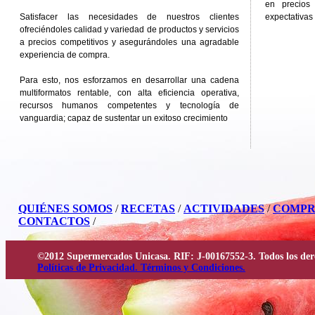
en precios
Satisfacer las necesidades de nuestros clientes
expectativas 
ofreciéndoles calidad y variedad de productos y servicios
a precios competitivos y asegurándoles una agradable
experiencia de compra.
Para esto, nos esforzamos en desarrollar una cadena
multiformatos rentable, con alta eficiencia operativa,
recursos humanos competentes y tecnología de
vanguardia; capaz de sustentar un exitoso crecimiento
QUIÉNES SOMOS
/
RECETAS
/
ACTIVIDADES
/
COMPR
CONTACTOS
/
©2012 Supermercados Unicasa. RIF: J-00167552-3. Todos los der
Políticas de Privacidad. Términos y Condiciones.