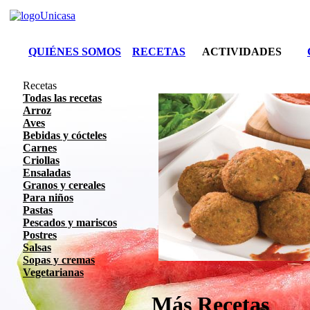
QUIÉNES SOMOS
RECETAS
ACTIVIDADES
Recetas
Todas las recetas
Arroz
Aves
Bebidas y cócteles
Carnes
Criollas
Ensaladas
Granos y cereales
Para niños
Pastas
Pescados y mariscos
Postres
Salsas
Sopas y cremas
Vegetarianas
Más Recetas