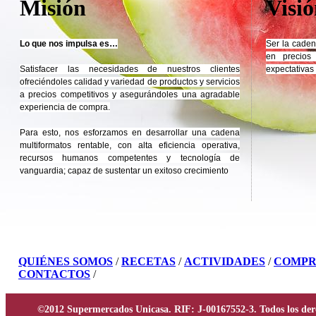
Misión
Visi
Lo que nos impulsa es…
Ser la caden
en precios
Satisfacer las necesidades de nuestros clientes
expectativas 
ofreciéndoles calidad y variedad de productos y servicios
a precios competitivos y asegurándoles una agradable
experiencia de compra.
Para esto, nos esforzamos en desarrollar una cadena
multiformatos rentable, con alta eficiencia operativa,
recursos humanos competentes y tecnología de
vanguardia; capaz de sustentar un exitoso crecimiento
QUIÉNES SOMOS
/
RECETAS
/
ACTIVIDADES
/
COMPR
CONTACTOS
/
©2012 Supermercados Unicasa. RIF: J-00167552-3. Todos los der