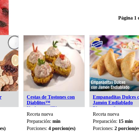
Página 1 
r
Cestas de Tostones con
Empanaditas Dulces 
Diablitos™
Jamón Endiablado
Underwood™
Plumrose®
Receta nueva
Receta nueva
Preparación:
min
Preparación:
15 min
es)
Porciones:
4 porcion(es)
Porciones:
2 porcion(e