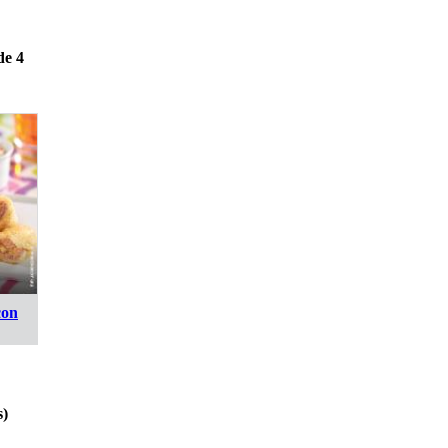
de 4
con
s)