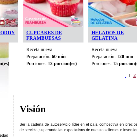
TODDY
CUPCAKES DE
HELADOS DE
FRAMBUESAS
GELATINA
Receta nueva
Receta nueva
n
Preparación:
60 min
Preparación:
120 min
n(es)
Porciones:
12 porcion(es)
Porciones:
15 porcion(
1
2
Visión
Ser la cadena de autoservicio líder en el país, competitiva en precio
de servicio, superando las expectativas de nuestros clientes e inversio
iedad