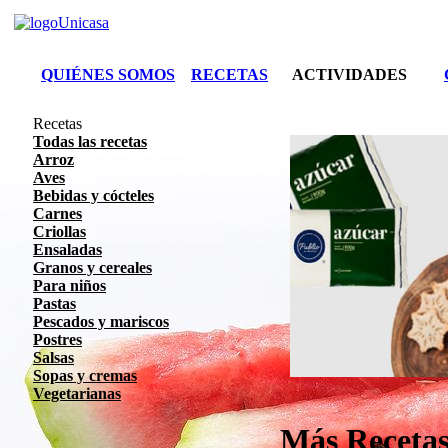
QUIÉNES SOMOS
RECETAS
ACTIVIDADES
Recetas
Todas las recetas
Arroz
Aves
Bebidas y cócteles
Carnes
Criollas
Ensaladas
Granos y cereales
Para niños
Pastas
Pescados y mariscos
Postres
Salsas
Sopas y cremas
Vegetarianas
Más Receta