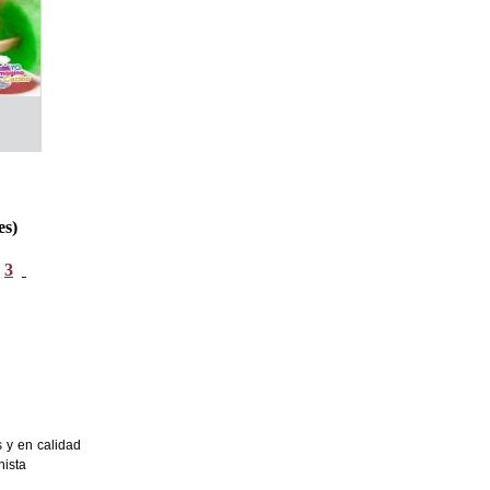
es)
3
s y en calidad
nista