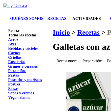
QUIÉNES SOMOS
RECETAS
ACTIVIDADES
Recetas
Inicio
>
Recetas
>
P
Todas las recetas
Arroz
Aves
Galletas con a
Bebidas y cócteles
Carnes
Criollas
Receta nueva
Preparación:
Po
Ensaladas
Granos y cereales
Para niños
Pastas
Pescados y mariscos
Postres
Salsas
Sopas y cremas
Vegetarianas