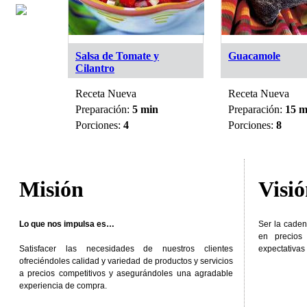
Express
Salsa de Tomate y
Guacamole
Cilantro
Receta Nueva
Receta Nueva
min
Preparación:
5 min
Preparación:
15 m
Porciones:
4
Porciones:
8
Misión
Visi
Lo que nos impulsa es…
Ser la caden
en precios
Satisfacer las necesidades de nuestros clientes
expectativas 
ofreciéndoles calidad y variedad de productos y servicios
a precios competitivos y asegurándoles una agradable
experiencia de compra.