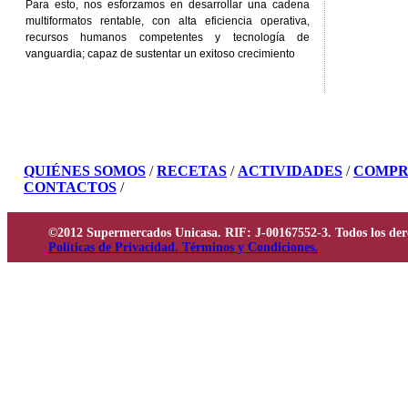
Para esto, nos esforzamos en desarrollar una cadena
multiformatos rentable, con alta eficiencia operativa,
recursos humanos competentes y tecnología de
vanguardia; capaz de sustentar un exitoso crecimiento
QUIÉNES SOMOS
/
RECETAS
/
ACTIVIDADES
/
COMPR
CONTACTOS
/
©2012 Supermercados Unicasa. RIF: J-00167552-3. Todos los der
Políticas de Privacidad. Términos y Condiciones.