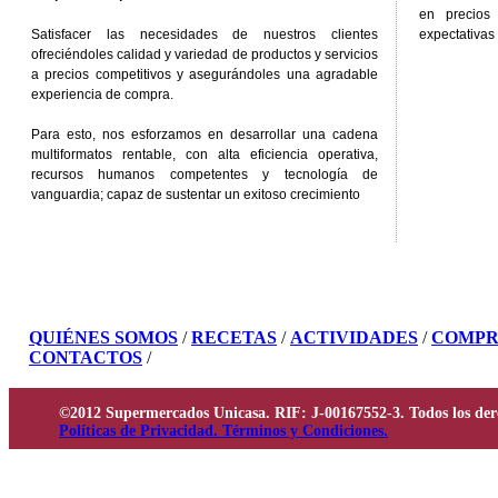
en precios
Satisfacer las necesidades de nuestros clientes
expectativas 
ofreciéndoles calidad y variedad de productos y servicios
a precios competitivos y asegurándoles una agradable
experiencia de compra.
Para esto, nos esforzamos en desarrollar una cadena
multiformatos rentable, con alta eficiencia operativa,
recursos humanos competentes y tecnología de
vanguardia; capaz de sustentar un exitoso crecimiento
QUIÉNES SOMOS
/
RECETAS
/
ACTIVIDADES
/
COMPR
CONTACTOS
/
©2012 Supermercados Unicasa. RIF: J-00167552-3. Todos los der
Políticas de Privacidad. Términos y Condiciones.