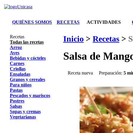
QUIÉNES SOMOS
RECETAS
ACTIVIDADES
Recetas
Inicio
>
Recetas
>
S
Todas las recetas
Arroz
Aves
Salsa de Mango
Bebidas y cócteles
Carnes
Criollas
Receta nueva
Preparación:
5 mi
Ensaladas
Granos y cereales
Para niños
Pastas
Pescados y mariscos
Postres
Salsas
Sopas y cremas
Vegetarianas