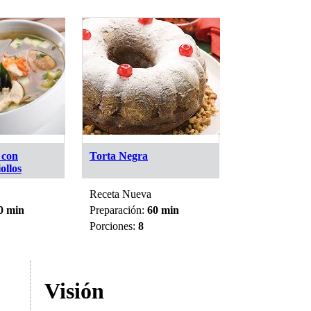
 con
Torta Negra
Pan de Jamó
ollos
Receta Nueva
Receta Nueva
0 min
Preparación:
60 min
Preparación:
4
Porciones:
8
Porciones:
8
Visión