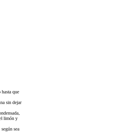
o hasta que
na sin dejar
condensada,
 el limón y
 según sea