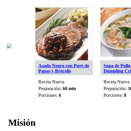
Asado Negro con Puré de
Sopa de Pollo
Papas y Brócolis
Dumpling Cri
Receta Nueva
Receta Nueva
20 min
Preparación:
60 min
Preparación:
3
Porciones:
6
Porciones:
8
Misión