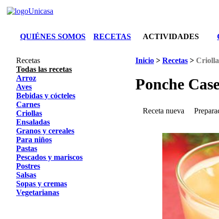
QUIÉNES SOMOS
RECETAS
ACTIVIDADES
Recetas
Inicio
>
Recetas
>
Criolla
Todas las recetas
Arroz
Ponche Case
Aves
Bebidas y cócteles
Carnes
Receta nueva
Prepara
Criollas
Ensaladas
Granos y cereales
Para niños
Pastas
Pescados y mariscos
Postres
Salsas
Sopas y cremas
Vegetarianas