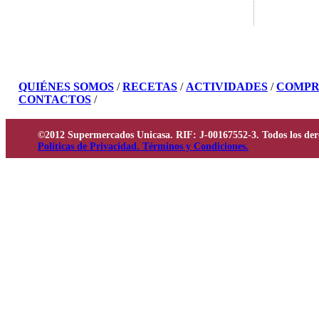
QUIÉNES SOMOS
/
RECETAS
/
ACTIVIDADES
/
COMPR
CONTACTOS
/
©2012 Supermercados Unicasa. RIF: J-00167552-3. Todos los der
Políticas de Privacidad. Términos y Condiciones.