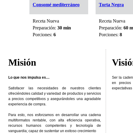
ad
Consomé mediterráneo
Torta Negra
Receta Nueva
Receta Nueva
min
Preparación:
30 min
Preparación:
60 m
Porciones:
6
Porciones:
8
Misión
Visi
Lo que nos impulsa es…
Ser la caden
en precios
Satisfacer las necesidades de nuestros clientes
expectativas 
ofreciéndoles calidad y variedad de productos y servicios
a precios competitivos y asegurándoles una agradable
experiencia de compra.
Para esto, nos esforzamos en desarrollar una cadena
multiformatos rentable, con alta eficiencia operativa,
recursos humanos competentes y tecnología de
vanguardia; capaz de sustentar un exitoso crecimiento