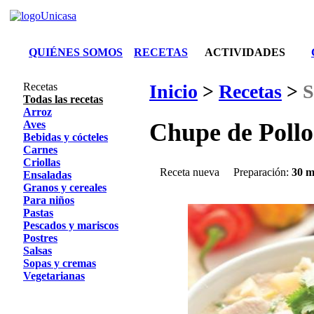
QUIÉNES SOMOS
RECETAS
ACTIVIDADES
Recetas
Inicio
>
Recetas
>
S
Todas las recetas
Arroz
Aves
Chupe de Pollo
Bebidas y cócteles
Carnes
Criollas
Receta nueva
Preparación:
30 m
Ensaladas
Granos y cereales
Para niños
Pastas
Pescados y mariscos
Postres
Salsas
Sopas y cremas
Vegetarianas