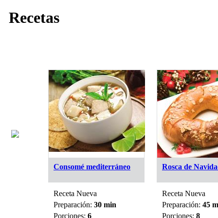
Recetas
Consomé mediterráneo
Rosca de Navid
Receta Nueva
Receta Nueva
min
Preparación:
30 min
Preparación:
45 m
Porciones:
6
Porciones:
8