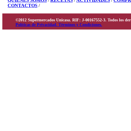
QUIÉNES SOMOS
/
RECETAS
/
ACTIVIDADES
/
COMPR
CONTACTOS
/
©2012 Supermercados Unicasa. RIF: J-00167552-3. Todos los der
Políticas de Privacidad. Términos y Condiciones.