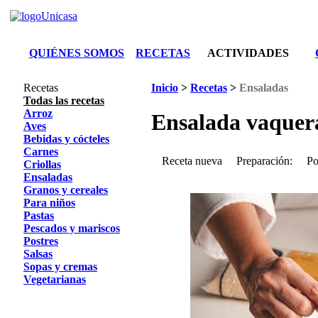
QUIÉNES SOMOS
RECETAS
ACTIVIDADES
Recetas
Inicio
>
Recetas
>
Ensaladas
Todas las recetas
Arroz
Ensalada vaquer
Aves
Bebidas y cócteles
Carnes
Receta nueva
Preparación:
Po
Criollas
Ensaladas
Granos y cereales
Para niños
Pastas
Pescados y mariscos
Postres
Salsas
Sopas y cremas
Vegetarianas