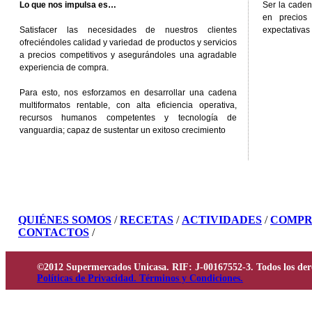
Lo que nos impulsa es…
Ser la caden
en precios
Satisfacer las necesidades de nuestros clientes
expectativas 
ofreciéndoles calidad y variedad de productos y servicios
a precios competitivos y asegurándoles una agradable
experiencia de compra.
Para esto, nos esforzamos en desarrollar una cadena
multiformatos rentable, con alta eficiencia operativa,
recursos humanos competentes y tecnología de
vanguardia; capaz de sustentar un exitoso crecimiento
QUIÉNES SOMOS
/
RECETAS
/
ACTIVIDADES
/
COMPR
CONTACTOS
/
©2012 Supermercados Unicasa. RIF: J-00167552-3. Todos los der
Políticas de Privacidad. Términos y Condiciones.