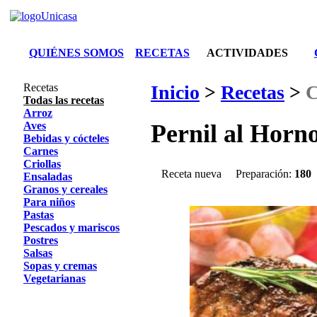
QUIÉNES SOMOS
RECETAS
ACTIVIDADES
Recetas
Inicio
>
Recetas
>
C
Todas las recetas
Arroz
Aves
Pernil al Horn
Bebidas y cócteles
Carnes
Criollas
Receta nueva
Preparación:
180
Ensaladas
Granos y cereales
Para niños
Pastas
Pescados y mariscos
Postres
Salsas
Sopas y cremas
Vegetarianas