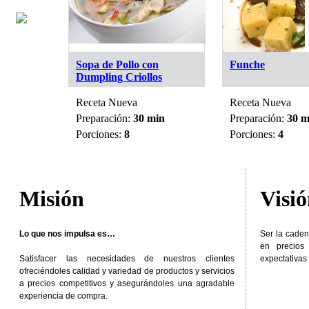
 y
Sopa de Pollo con
Funche
Dumpling Criollos
Receta Nueva
Receta Nueva
in
Preparación:
30 min
Preparación:
30 m
Porciones:
8
Porciones:
4
Misión
Visi
Lo que nos impulsa es…
Ser la caden
en precios
Satisfacer las necesidades de nuestros clientes
expectativas 
ofreciéndoles calidad y variedad de productos y servicios
a precios competitivos y asegurándoles una agradable
experiencia de compra.