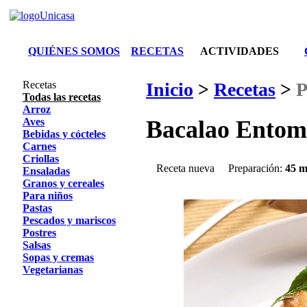
QUIÉNES SOMOS
RECETAS
ACTIVIDADES
Recetas
Inicio
>
Recetas
>
P
Todas las recetas
Arroz
Aves
Bacalao Entom
Bebidas y cócteles
Carnes
Criollas
Receta nueva
Preparación:
45 m
Ensaladas
Granos y cereales
Para niños
Pastas
Pescados y mariscos
Postres
Salsas
Sopas y cremas
Vegetarianas