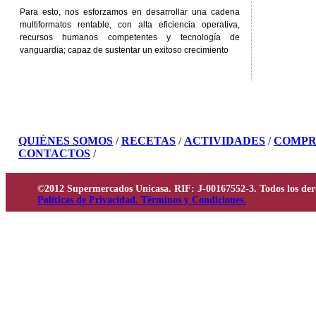
Para esto, nos esforzamos en desarrollar una cadena
multiformatos rentable, con alta eficiencia operativa,
recursos humanos competentes y tecnología de
vanguardia; capaz de sustentar un exitoso crecimiento
QUIÉNES SOMOS
/
RECETAS
/
ACTIVIDADES
/
COMPR
CONTACTOS
/
©2012 Supermercados Unicasa. RIF: J-00167552-3. Todos los der
Políticas de Privacidad. Términos y Condiciones.