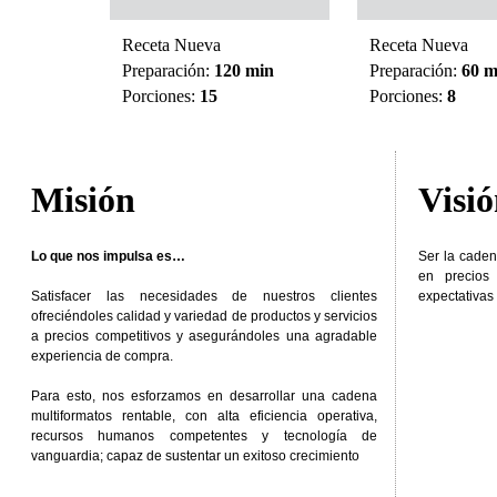
Receta Nueva
Receta Nueva
min
Preparación:
120 min
Preparación:
60 m
Porciones:
15
Porciones:
8
Misión
Visi
Lo que nos impulsa es…
Ser la caden
en precios
Satisfacer las necesidades de nuestros clientes
expectativas 
ofreciéndoles calidad y variedad de productos y servicios
a precios competitivos y asegurándoles una agradable
experiencia de compra.
Para esto, nos esforzamos en desarrollar una cadena
multiformatos rentable, con alta eficiencia operativa,
recursos humanos competentes y tecnología de
vanguardia; capaz de sustentar un exitoso crecimiento