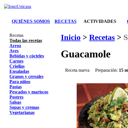
QUIÉNES SOMOS
RECETAS
ACTIVIDADES
Recetas
Inicio
>
Recetas
>
S
Todas las recetas
Arroz
Aves
Guacamole
Bebidas y cócteles
Carnes
Criollas
Receta nueva
Preparación:
15 m
Ensaladas
Granos y cereales
Para niños
Pastas
Pescados y mariscos
Postres
Salsas
Sopas y cremas
Vegetarianas