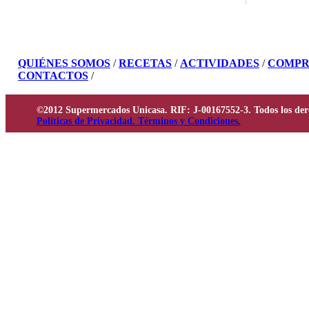
QUIÉNES SOMOS
/
RECETAS
/
ACTIVIDADES
/
COMPR
CONTACTOS
/
©2012 Supermercados Unicasa. RIF: J-00167552-3. Todos los der
Políticas de Privacidad. Términos y Condiciones.